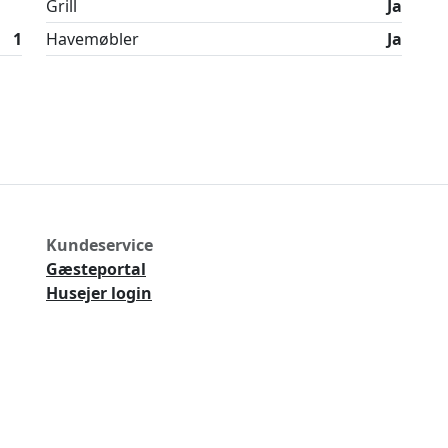
Grill
Ja
rholdning og afslapning i Blokhus.
1
Havemøbler
Ja
Kundeservice
Gæsteportal
Husejer login