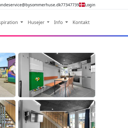
undeservice@bysommerhuse.dk
77347739
Login
spiration
Husejer
Info
Kontakt