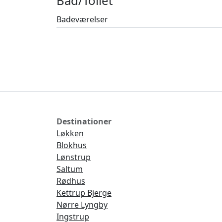
Bad/Toilet
børn kan nyde en ferie fyldt med både unde
Badeværelser
Destinationer
Løkken
Blokhus
Lønstrup
Saltum
Rødhus
Kettrup Bjerge
Nørre Lyngby
Ingstrup