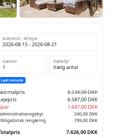
Ankomst - Afrejse
Gæster
Kæledyr
Last minute
Normalpris
8.234,00 DKK
Lejepris
6.587,00 DKK
Spar
1.647,00 DKK
Administrationsgebyr
240,00 DKK
Obligatorisk rengøring
799,00 DKK
Totalpris
7.626,00 DKK