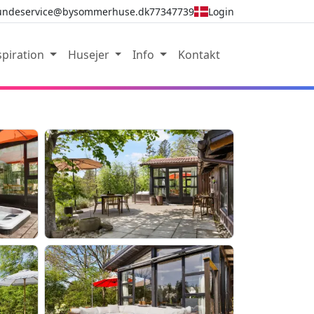
undeservice@bysommerhuse.dk
77347739
Login
spiration
Husejer
Info
Kontakt