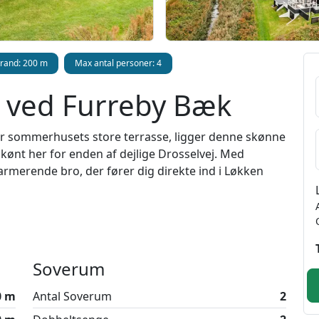
trand: 200 m
Max antal personer: 4
j ved Furreby Bæk
nfor sommerhusets store terrasse, ligger denne skønne
skønt her for enden af dejlige Drosselvej. Med
rmerende bro, der fører dig direkte ind i Løkken
m ude. Krydser du broen og fortsætter ligeud,
du til højre efter broen, kommer du direkte ned til
strand, hvor det fine, hvide sand leder direkte ud i
uset
Soverum
0 m
Antal Soverum
2
 opleves. Det ligger for enden af Drosselvej med
, samt ud over nogle af de skønne ferieboliger i