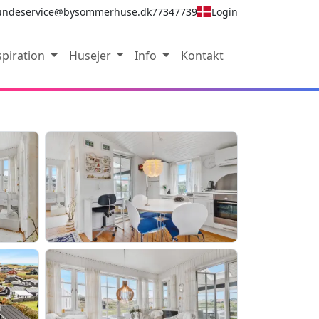
undeservice@bysommerhuse.dk
77347739
Login
spiration
Husejer
Info
Kontakt