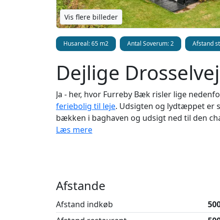
Vis flere billeder
Husareal: 65 m2
Antal Soverum: 2
Afstand s
Dejlige Drosselve
Ja - her, hvor Furreby Bæk risler lige nede
feriebolig til leje
. Udsigten og lydtæppet er 
bækken i baghaven og udsigt ned til den cha
centrum, får du charme og ro såvel inde so
Læs mere
kommer du til centrum af Løkken, og drejer 
en af Danmarks bedste badestrande - Løkken 
det brusende hav.
Detaljer om sommerh
Afstande
Afstand indkøb
50
Sommerhuset er yderst charmerende og skal
udsigt ud over Furreby Bæk og ind til Løkken