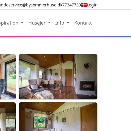
undeservice@bysommerhuse.dk
77347739
Login
spiration
Husejer
Info
Kontakt