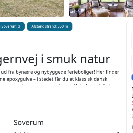
l Soverum: 3
Afstand strand: 550 m
rnvej i smuk natur
 ud fra bynære og nybyggede ferieboliger! Her finder
e epoxygulve – i stedet får du et klassisk dansk
omt opdateret gennem årene. Hvis du er til ferie
lige udenfor døren, så er dette sommerhus på
ndskaber, men stadig kun en kort tur fra Løkken og
aktiviteter. Huset giver gode rammer både inde og ude,
Soverum
 enten det er afslapning eller oplevelser, der