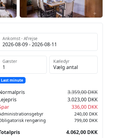
Ankomst - Afrejse
Gæster
Kæledyr
Last minute
Normalpris
3.359,00 DKK
Lejepris
3.023,00 DKK
Spar
336,00 DKK
Administrationsgebyr
240,00 DKK
Obligatorisk rengøring
799,00 DKK
Totalpris
4.062,00 DKK