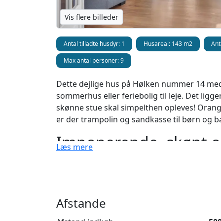
Vis flere billeder
Antal tilladte husdyr: 1
Husareal: 143 m2
Ant
Max antal personer: 9
Dette dejlige hus på Hølken nummer 14 med p
sommerhus eller feriebolig til leje. Det ligge
skønne stue skal simpelthen opleves! Oranger
er der trampolin og sandkasse til børn og ba
Imponerende, skønt 
Læs mere
Ud over at boligen kan rumme hele 9 persone
skønne opholdsrum med store vinduespartier 
slænge sig i, et stort spisebord samt en rig
der dobbeltdøre fra opholdsrummet og ud til
Afstande
og til den anden side er der udgang til den
sovepladserne er fordelt på køjesenge, enke