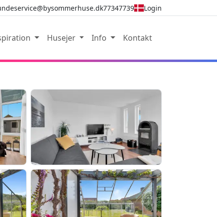
undeservice@bysommerhuse.dk
77347739
Login
spiration
Husejer
Info
Kontakt