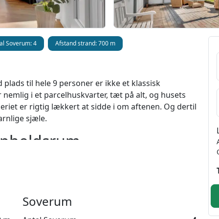
al Soverum: 4
Afstand strand: 700 m
lads til hele 9 personer er ikke et klassisk
r nemlig i et parcelhuskvarter, tæt på alt, og husets
iet er rigtig lækkert at sidde i om aftenen. Og dertil
rnlige sjæle.
opholdsrum
r, må husets hjerte siges at være det utroligt
og et fantastisk lysindfald. Her er en chaiselong at
tig flydersofa foran brændeovnen. Til den ene side er
 køkkenet, hvor der ligeledes er ekstra spiseplads,
Soverum
 dejlige, afskærmede have. Der er fire soverum og
ltsenge, dobbeltseng og sovesofa - og dertil en