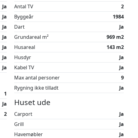
 med bl.a. fitness, svømmehal og padeltennis.
Ja
Antal TV
2
 er med andre ord mageligt at opholde sig på
erier her uden at løbe tør for oplevelsesmuligheder.
Ja
Byggeår
1984
Ja
Dart
Ja
ev husets indbydende karakter og centrale
Ja
Grundareal m²
969 m2
Ja
Husareal
143 m2
tilladt.
Ja
Husdyr
Ja
ed sommerhusudlejning i over 25 år og kan svare på
Ring eller skriv endelig.
Ja
Kabel TV
Ja
Max antal personer
9
Rygning ikke tilladt
Ja
1
Huset ude
Ja
2
Carport
Ja
Grill
Ja
Havemøbler
Ja