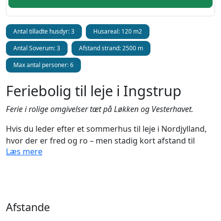
Antal tilladte husdyr: 3
Husareal: 120 m2
Antal Soverum: 3
Afstand strand: 2500 m
Max antal personer: 6
Feriebolig til leje i Ingstrup
Ferie i rolige omgivelser tæt på Løkken og Vesterhavet.
Hvis du leder efter et sommerhus til leje i Nordjylland,
hvor der er fred og ro – men stadig kort afstand til
Læs mere
Vesterhavets brede strande og populære feriebyer som
Løkken og Blokhus – så er dette feriehus i Ingstrup et
godt bud.
Huset ligger centralt i den lille landsby Ingstrup, ca. 7
Afstande
km fra Løkken, og her får du en solid og rummelig
feriebolig med god plads både inde og ude. Det passer