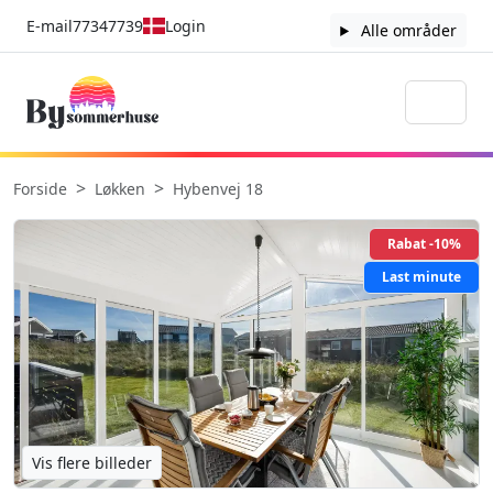
E-mail
77347739
Login
Alle områder
Forside
Løkken
Hybenvej 18
Rabat -10%
Last minute
Vis flere billeder