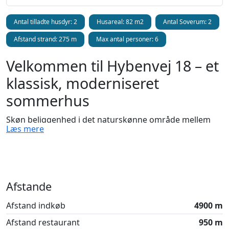
Antal tilladte husdyr: 2
Husareal: 82 m2
Antal Soverum: 2
Afstand strand: 275 m
Max antal personer: 6
Velkommen til Hybenvej 18 – et
klassisk, moderniseret
sommerhus
Skøn beliggenhed i det naturskønne område mellem
Læs mere
Løkken og Nr. Lyngby. Her bor du med Vesterhavet som
nærmeste nabo, i et roligt ferieområde præget af
klitter, stisystemer og åben natur. Det hyggelige
sommerhus på Hybenvej ligger kun 275 meter fra
stranden, så du kan høre havets brusen og hurtigt tage
Afstande
en morgendukkert eller en aftengåtur langs kysten.
Afstand indkøb
4900 m
Ideelt til familieferie med hund –
Afstand restaurant
950 m