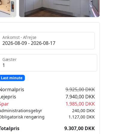
Ankomst - Afrejse
Gæster
Last minute
Normalpris
9.925,00 DKK
Lejepris
7.940,00 DKK
Spar
1.985,00 DKK
Administrationsgebyr
240,00 DKK
Obligatorisk rengøring
1.127,00 DKK
Totalpris
9.307,00 DKK