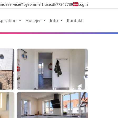
undeservice@bysommerhuse.dk
77347739
Login
spiration
Husejer
Info
Kontakt