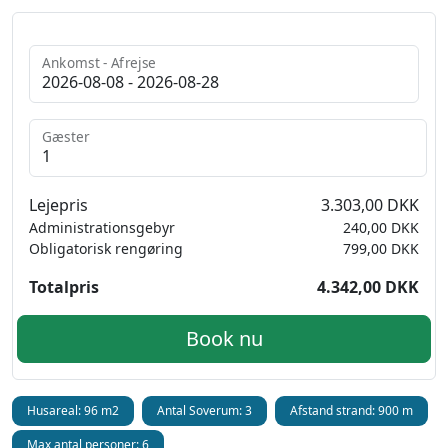
Ankomst - Afrejse
Gæster
Lejepris
3.303,00 DKK
Administrationsgebyr
240,00 DKK
Obligatorisk rengøring
799,00 DKK
Totalpris
4.342,00 DKK
Book nu
Husareal: 96 m2
Antal Soverum: 3
Afstand strand: 900 m
Max antal personer: 6