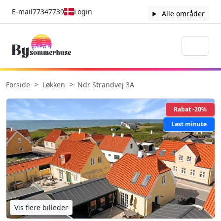
E-mail
77347739
Login
Alle områder
Forside
Løkken
Ndr Strandvej 3A
Rabat -20%
Last minute
Vis flere billeder