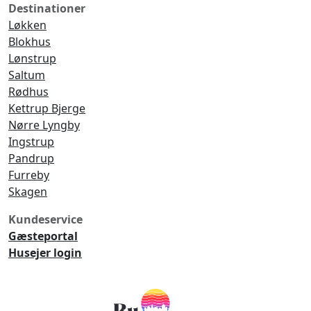
Destinationer
Løkken
Blokhus
Lønstrup
Saltum
Rødhus
Kettrup Bjerge
Nørre Lyngby
Ingstrup
Pandrup
Furreby
Skagen
Kundeservice
Gæsteportal
Husejer login