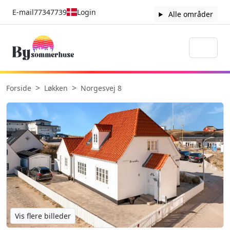
E-mail
77347739
Login
Alle områder
Forside
Løkken
Norgesvej 8
Vis flere billeder