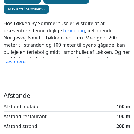
Max antal personer: 6
Hos Løkken By Sommerhuse er vi stolte af at
præsentere denne dejlige
feriebolig
, beliggende
Norgesvej 8 midt i Løkken centrum. Med godt 200
meter til stranden og 100 meter til byens gågade, kan
du leje en feriebolig midt i smørhullet af Løkken. Og her
endda havkig fra husets altaner, hvorfra man kan nyde
Læs mere
solnedgangen.
Byens leben eller rolig terrasse?
Hvad end du er til det ene eller det andet, finder du det i
Afstande
dette skønne sommerhus. Fra husets første sal kan du
nyde et view over byens leben fra en af de to små
Afstand indkøb
160 m
altaner, som du kan tilgå fra soverummene. I stueplan
Afstand restaurant
100 m
finder en stor og forholdsvis ugeneret terrasse med
mulighed for masser af solbadning og grillhygge.
Afstand strand
200 m
Herfra er der ikke længere til stranden, end du kan