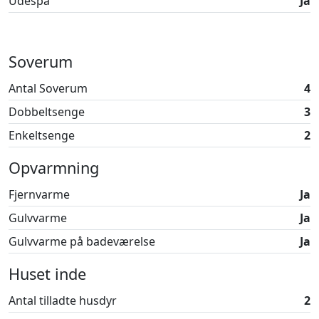
Udespa
Ja
Mulighederne er mange – oplev det hele ved at booke
dit ophold i dette skønne sommerhus gennem Løkken
By Sommerhuse.
Soverum
Book din ferie allerede i dag – vi står klar til at hjælpe!
Antal Soverum
4
Dobbeltsenge
3
Enkeltsenge
2
Opvarmning
Fjernvarme
Ja
Gulvvarme
Ja
Gulvvarme på badeværelse
Ja
Huset inde
Antal tilladte husdyr
2