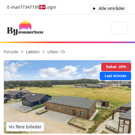
E-mail
77347739
Login
Alle områder
Forside
Løkken
Ulken 10
Rabat -20%
Last minute
Vis flere billeder