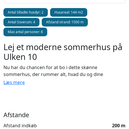
Antal tilladte husdyr: 2
Husareal: 144 m2
Antal Soverum: 4
Afstand strand: 1500 m
Max antal personer: 8
Lej et moderne sommerhus på
Ulken 10
Nu har du chancen for at bo i dette skønne
sommerhus, der rummer alt, hvad du og dine
nærmeste kunne ønske jer. Huset har plads til 8 voksne
Læs mere
og et barn og er opført i 2025 med en stilren og
moderne indretning. De rummelige, lyse værelser og
den gennemtænkte planløsning skaber en behagelig
atmosfære. Sommerhuset ligger i et nyt, roligt område,
Afstande
men stadig tæt på byens liv – kun 500 meter fra
centrum. Trækker stranden mere, er der under en
Afstand indkøb
200 m