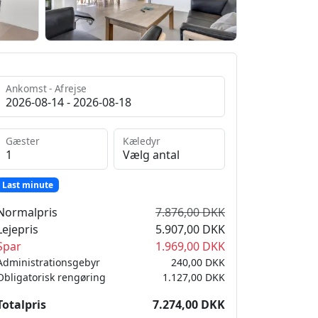
Ankomst - Afrejse
Gæster
Kæledyr
Last minute
Normalpris
7.876,00 DKK
Lejepris
5.907,00 DKK
Spar
1.969,00 DKK
Administrationsgebyr
240,00 DKK
Obligatorisk rengøring
1.127,00 DKK
Totalpris
7.274,00 DKK