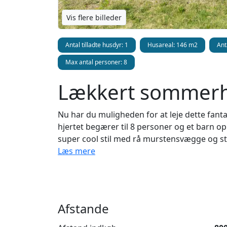
Vis flere billeder
Antal tilladte husdyr: 1
Husareal: 146 m2
Ant
Max antal personer: 8
Lækkert sommerh
Nu har du muligheden for at leje dette fant
hjertet begærer til 8 personer og et barn op
super cool stil med rå murstensvægge og sto
en tjeneste og udforsk denne perle i et nyby
Læs mere
indenfor 500 meter. Vil du hellere til stran
ekstra luksus har huset sit eget ladestik til
Detaljer om huset
Afstande
I denne perle af et nybygget sommerhus kan I