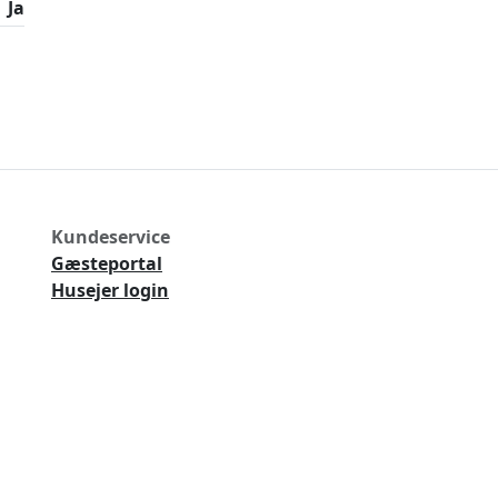
Ja
Kundeservice
Gæsteportal
Husejer login