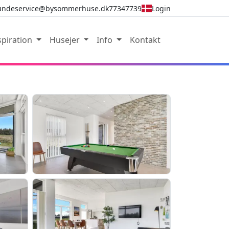
undeservice@bysommerhuse.dk
77347739
Login
spiration
Husejer
Info
Kontakt