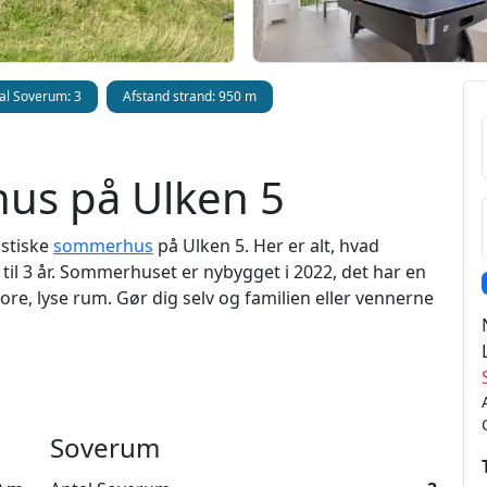
al Soverum: 3
Afstand strand: 950 m
us på Ulken 5
astiske
sommerhus
på Ulken 5. Her er alt, hvad
 til 3 år. Sommerhuset er nybygget i 2022, det har en
re, lyse rum. Gør dig selv og familien eller vennerne
gget kvarter - let afskærmet fra centrum, der findes
den, skal du blot bevæge dig under 1 kilometer. Som
 elbilen samt aktivitetsrum med pool og bordtennis.
Soverum
 opholde jer 8 personer, 1 barn op til 3 år og en