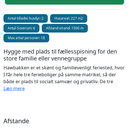
Antal tilladte husdyr: 2
Husareal: 227 m2
Antal Soverum: 6
Afstand strand: 1500 m
Max antal personer: 18
Hygge med plads til fællesspisning for den
store familie eller vennegruppe
Hawbakken er et skønt og familievenligt feriested, hvor
I får hele tre ferieboliger på samme matrikel, så der
både er plads til socialt samvær og privatliv. De tre
ferieboliger; Høloftet, Kostalden og Kalvestalden har
Læs mere
plads til i alt 18 gæster (15 personer +3 opredninger i
gæstesenge). Hawbakken er ideelt, hvis I er familier
eller vennepar, som gerne vil hygge og spise sammen –
men samtidig have muligheden for at kunne trække jer
Afstande
tilbage i jeres egen feriebolig. Der er gulvvarme i