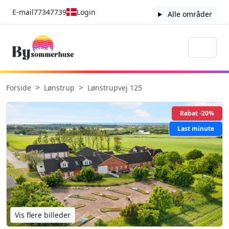
E-mail
77347739
Login
Alle områder
Forside
Lønstrup
Lønstrupvej 125
Rabat -20%
Last minute
Vis flere billeder