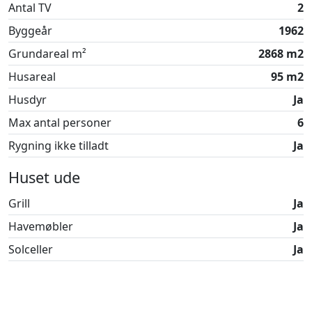
Antal TV
2
med sig.
Byggeår
1962
Lej dette skønne sommerhus i dag og få selv
fornemmelsen af den skønne bolig i de dejlige
Grundareal m²
2868 m2
omgivelser!
Husareal
95 m2
Sommerhuset er røgfrit og ungdomsgrupper er ikke
Husdyr
Ja
tilladt.
Max antal personer
6
Rygning ikke tilladt
Ja
Huset ude
Grill
Ja
Havemøbler
Ja
Solceller
Ja