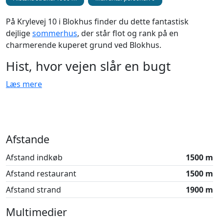
På Krylevej 10 i Blokhus finder du dette fantastisk
dejlige
sommerhus
, der står flot og rank på en
charmerende kuperet grund ved Blokhus.
Hist, hvor vejen slår en bugt
..ja, her ligger et hus så smukt! Dette feriehus er virkelig
Læs mere
lækkert og det ligger dejligt afskærmet fra vejen. Man
tror lige, at man har fået øje på det, når man møder
postkassen for Krylevej 10, men herfra skal man
alligevel et stykke længere ind og til højre, før
Afstande
sommerhuset stolt troner frem oppe i niveau. Vejen fra
postkassen og hen forbi nummer 12 tilhører nemlig
Afstand indkøb
1500 m
sommerhusets grundareal. At huset ligger oppe i
Afstand restaurant
1500 m
niveau betyder også, at du skal op af en charmerende
trappe, der følger den bakke, hvorpå huset er bygget.
Afstand strand
1900 m
Sommerhusets layout
Multimedier