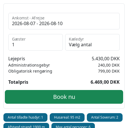
Ankomst - Afrejse
Gæster
Kæledyr
Lejepris
5.430,00 DKK
Administrationsgebyr
240,00 DKK
Obligatorisk rengøring
799,00 DKK
Totalpris
6.469,00 DKK
Book nu
Antal tilladte husdyr: 1
Husareal: 95 m2
Antal Soverum: 2
Afstand strand: 1900 m
Max antal personer: 6