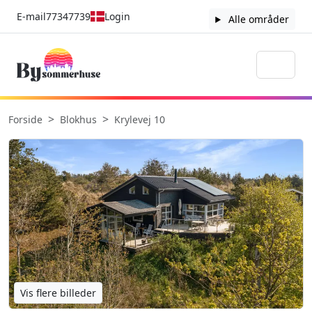
E-mail
77347739
Login
Alle områder
Forside
Blokhus
Krylevej 10
Vis flere billeder