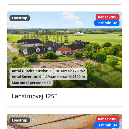
Rabat -20%
Lønstrup
Lønstrup
Last minute
Antal tilladte husdyr: 2
Husareal: 128 m2
Antal Soverum: 4
Afstand strand: 1500 m
Max antal personer: 10
Lønstrupvej 125F
Rabat -10%
Lønstrup
Lønstrup
Last minute