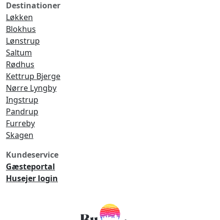
Destinationer
Løkken
Blokhus
Lønstrup
Saltum
Rødhus
Kettrup Bjerge
Nørre Lyngby
Ingstrup
Pandrup
Furreby
Skagen
Kundeservice
Gæsteportal
Husejer login