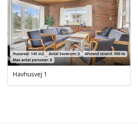
Husareal: 145 m2
Antal Soverum: 3
Afstand strand: 500 m
Max antal personer: 8
Havhusvej 1