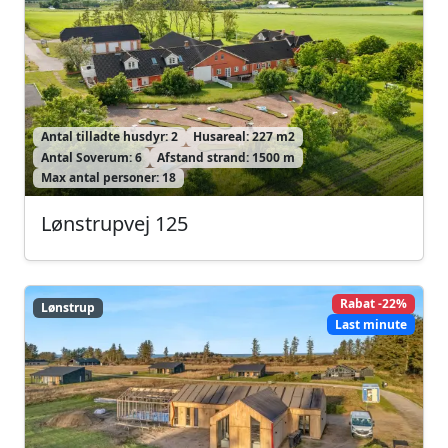
Antal tilladte husdyr: 2
Husareal: 227 m2
Antal Soverum: 6
Afstand strand: 1500 m
Max antal personer: 18
Lønstrupvej 125
Rabat -22%
Lønstrup
Lønstrup
Last minute