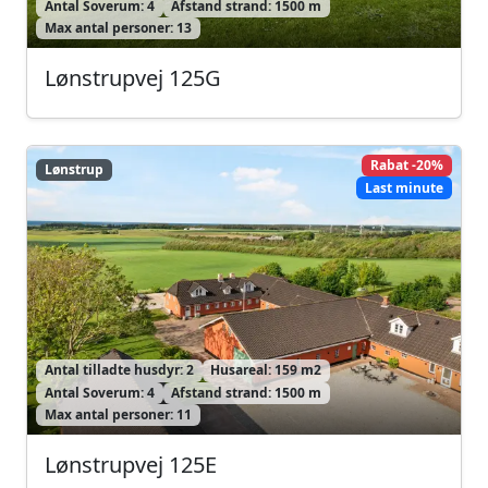
Antal Soverum: 4
Afstand strand: 1500 m
Max antal personer: 13
Lønstrupvej 125G
Rabat -20%
Lønstrup
Lønstrup
Last minute
Antal tilladte husdyr: 2
Husareal: 159 m2
Antal Soverum: 4
Afstand strand: 1500 m
Max antal personer: 11
Lønstrupvej 125E