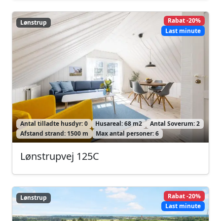
Rabat -20%
Lønstrup
Lønstrup
Last minute
Antal tilladte husdyr: 0
Husareal: 68 m2
Antal Soverum: 2
Afstand strand: 1500 m
Max antal personer: 6
Lønstrupvej 125C
Rabat -20%
Lønstrup
Lønstrup
Last minute