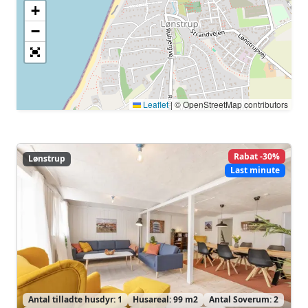
Centrér kort
+
−
Leaflet
|
© OpenStreetMap contributors
Rabat -30%
Lønstrup
Lønstrup
Last minute
Antal tilladte husdyr: 1
Husareal: 99 m2
Antal Soverum: 2