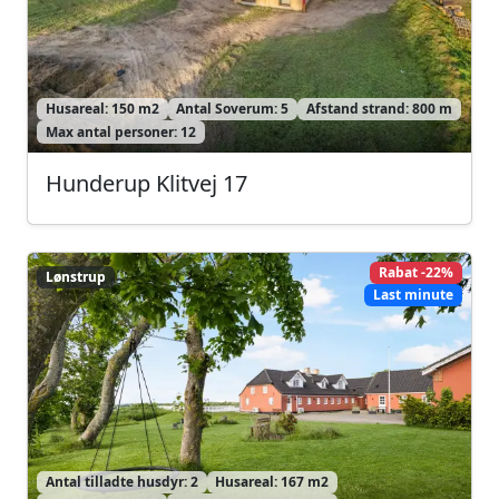
Husareal: 150 m2
Antal Soverum: 5
Afstand strand: 800 m
Max antal personer: 12
Hunderup Klitvej 17
Rabat -22%
Lønstrup
Lønstrup
Last minute
Antal tilladte husdyr: 2
Husareal: 167 m2