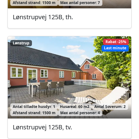
Afstand strand: 1500 m
Max antal personer: 7
Lønstrupvej 125B, th.
Rabat -25%
Lønstrup
Lønstrup
Last minute
Antal tilladte husdyr: 1
Husareal: 60 m2
Antal Soverum: 2
Afstand strand: 1500 m
Max antal personer: 4
Lønstrupvej 125B, tv.