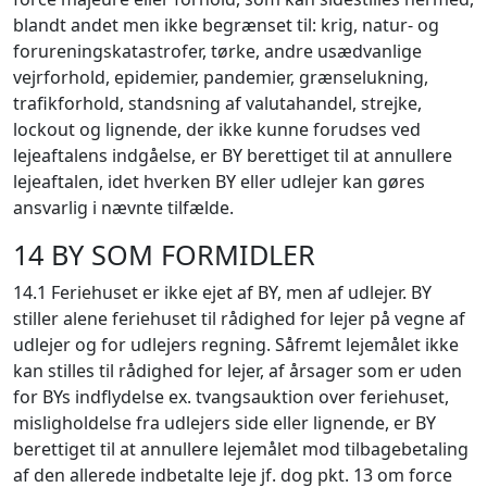
blandt andet men ikke begrænset til: krig, natur- og
forureningskatastrofer, tørke, andre usædvanlige
vejrforhold, epidemier, pandemier, grænselukning,
trafikforhold, standsning af valutahandel, strejke,
lockout og lignende, der ikke kunne forudses ved
lejeaftalens indgåelse, er BY berettiget til at annullere
lejeaftalen, idet hverken BY eller udlejer kan gøres
ansvarlig i nævnte tilfælde.
14 BY SOM FORMIDLER
14.1 Feriehuset er ikke ejet af BY, men af udlejer. BY
stiller alene feriehuset til rådighed for lejer på vegne af
udlejer og for udlejers regning. Såfremt lejemålet ikke
kan stilles til rådighed for lejer, af årsager som er uden
for BYs indflydelse ex. tvangsauktion over feriehuset,
misligholdelse fra udlejers side eller lignende, er BY
berettiget til at annullere lejemålet mod tilbagebetaling
af den allerede indbetalte leje jf. dog pkt. 13 om force