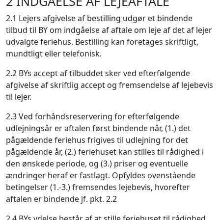
2 INDGÅELSE AF LEJEAFTALE
2.1 Lejers afgivelse af bestilling udgør et bindende
tilbud til BY om indgåelse af aftale om leje af det af lejer
udvalgte feriehus. Bestilling kan foretages skriftligt,
mundtligt eller telefonisk.
2.2 BYs accept af tilbuddet sker ved efterfølgende
afgivelse af skriftlig accept og fremsendelse af lejebevis
til lejer.
2.3 Ved forhåndsreservering for efterfølgende
udlejningsår er aftalen først bindende når, (1.) det
pågældende feriehus frigives til udlejning for det
pågældende år, (2.) feriehuset kan stilles til rådighed i
den ønskede periode, og (3.) priser og eventuelle
ændringer heraf er fastlagt. Opfyldes ovenstående
betingelser (1.-3.) fremsendes lejebevis, hvorefter
aftalen er bindende jf. pkt. 2.2
2.4 BYs ydelse består af at stille feriehuset til rådighed