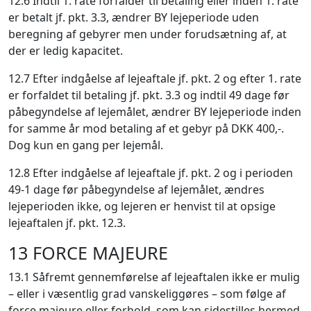
12.6 Indtil 1. rate forfalder til betaling eller inden 1. rate
er betalt jf. pkt. 3.3, ændrer BY lejeperiode uden
beregning af gebyrer men under forudsætning af, at
der er ledig kapacitet.
12.7 Efter indgåelse af lejeaftale jf. pkt. 2 og efter 1. rate
er forfaldet til betaling jf. pkt. 3.3 og indtil 49 dage før
påbegyndelse af lejemålet, ændrer BY lejeperiode inden
for samme år mod betaling af et gebyr på DKK 400,-.
Dog kun en gang per lejemål.
12.8 Efter indgåelse af lejeaftale jf. pkt. 2 og i perioden
49-1 dage før påbegyndelse af lejemålet, ændres
lejeperioden ikke, og lejeren er henvist til at opsige
lejeaftalen jf. pkt. 12.3.
13 FORCE MAJEURE
13.1 Såfremt gennemførelse af lejeaftalen ikke er mulig
– eller i væsentlig grad vanskeliggøres – som følge af
force majeure eller forhold, som kan sidestilles hermed,