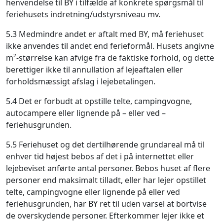
henvendelse til BY i tilfælde af konkrete spørgsmål til
feriehusets indretning/udstyrsniveau mv.
5.3 Medmindre andet er aftalt med BY, må feriehuset
ikke anvendes til andet end ferieformål. Husets angivne
m²-størrelse kan afvige fra de faktiske forhold, og dette
berettiger ikke til annullation af lejeaftalen eller
forholdsmæssigt afslag i lejebetalingen.
5.4 Det er forbudt at opstille telte, campingvogne,
autocampere eller lignende på – eller ved –
feriehusgrunden.
5.5 Feriehuset og det dertilhørende grundareal må til
enhver tid højest bebos af det i på internettet eller
lejebeviset anførte antal personer. Bebos huset af flere
personer end maksimalt tilladt, eller har lejer opstillet
telte, campingvogne eller lignende på eller ved
feriehusgrunden, har BY ret til uden varsel at bortvise
de overskydende personer. Efterkommer lejer ikke et