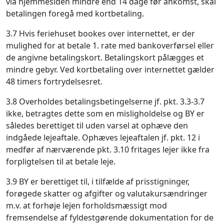
via hjemmesiden mindre end 14 dage før ankomst, skal
betalingen foregå med kortbetaling.
3.7 Hvis feriehuset bookes over internettet, er der
mulighed for at betale 1. rate med bankoverførsel eller
de angivne betalingskort. Betalingskort pålægges et
mindre gebyr. Ved kortbetaling over internettet gælder
48 timers fortrydelsesret.
3.8 Overholdes betalingsbetingelserne jf. pkt. 3.3-3.7
ikke, betragtes dette som en misligholdelse og BY er
således berettiget til uden varsel at ophæve den
indgåede lejeaftale. Ophæves lejeaftalen jf. pkt. 12 i
medfør af nærværende pkt. 3.10 fritages lejer ikke fra
forpligtelsen til at betale leje.
3.9 BY er berettiget til, i tilfælde af prisstigninger,
forøgede skatter og afgifter og valutakursændringer
m.v. at forhøje lejen forholdsmæssigt mod
fremsendelse af fyldestgørende dokumentation for de