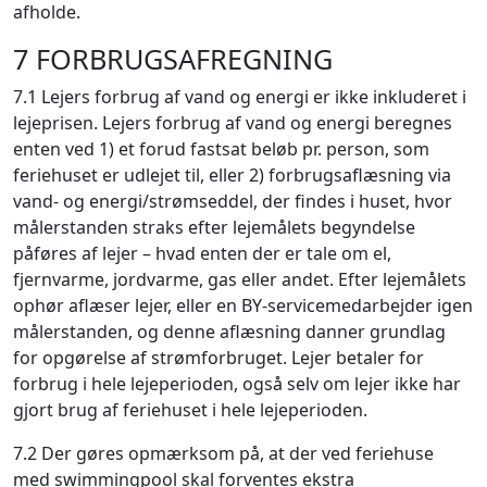
afholde.
7 FORBRUGSAFREGNING
7.1 Lejers forbrug af vand og energi er ikke inkluderet i
lejeprisen. Lejers forbrug af vand og energi beregnes
enten ved 1) et forud fastsat beløb pr. person, som
feriehuset er udlejet til, eller 2)
forbrugsaflæsning via
vand- og energi/strømseddel, der findes i huset, hvor
målerstanden straks efter lejemålets begyndelse
påføres af lejer – hvad enten der er tale om el,
fjernvarme, jordvarme, gas eller andet. Efter lejemålets
ophør aflæser lejer, eller en BY-servicemedarbejder igen
målerstanden, og denne aflæsning danner grundlag
for opgørelse af strømforbruget. Lejer betaler for
forbrug i hele lejeperioden, også selv om lejer ikke har
gjort brug af feriehuset i hele lejeperioden.
7.2 Der gøres opmærksom på, at der ved feriehuse
med swimmingpool skal forventes ekstra