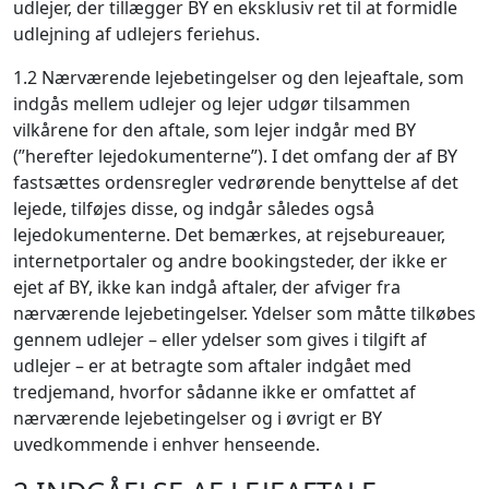
udlejer, der tillægger BY en eksklusiv ret til at formidle
udlejning af udlejers feriehus.
1.2 Nærværende lejebetingelser og den lejeaftale, som
indgås mellem udlejer og lejer udgør tilsammen
vilkårene for den aftale, som lejer indgår med BY
(”herefter lejedokumenterne”). I det omfang der af BY
fastsættes ordensregler vedrørende benyttelse af det
lejede, tilføjes disse, og indgår således også
lejedokumenterne. Det bemærkes, at rejsebureauer,
internetportaler og andre bookingsteder, der ikke er
ejet af BY, ikke kan indgå aftaler, der afviger fra
nærværende lejebetingelser. Ydelser som måtte tilkøbes
gennem udlejer – eller ydelser som gives i tilgift af
udlejer – er at betragte som aftaler indgået med
tredjemand, hvorfor sådanne ikke er omfattet af
nærværende lejebetingelser og i øvrigt er BY
uvedkommende i enhver henseende.