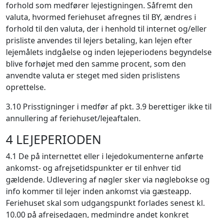
forhold som medfører lejestigningen. Såfremt den
valuta, hvormed feriehuset afregnes til BY, ændres i
forhold til den valuta, der i henhold til internet og/eller
prisliste anvendes til lejers betaling, kan lejen efter
lejemålets indgåelse og inden lejeperiodens begyndelse
blive forhøjet med den samme procent, som den
anvendte valuta er steget med siden prislistens
oprettelse.
3.10 Prisstigninger i medfør af pkt. 3.9 berettiger ikke til
annullering af feriehuset/lejeaftalen.
4 LEJEPERIODEN
4.1 De på internettet eller i lejedokumenterne anførte
ankomst- og afrejsetidspunkter er til enhver tid
gældende.
Udlevering af nøgler sker via nøglebokse og
info kommer til lejer inden ankomst via gæsteapp.
Feriehuset skal som udgangspunkt forlades senest kl.
10.00 på afrejsedagen, medmindre andet konkret