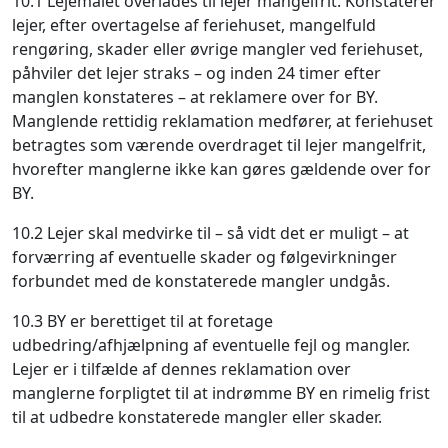
10.1 Lejemålet overlades til lejer mangelfrit. Konstaterer
lejer, efter overtagelse af feriehuset, mangelfuld
rengøring, skader eller øvrige mangler ved feriehuset,
påhviler det lejer straks – og inden 24 timer efter
manglen konstateres – at reklamere over for BY.
Manglende rettidig reklamation medfører, at feriehuset
betragtes som værende overdraget til lejer mangelfrit,
hvorefter manglerne ikke kan gøres gældende over for
BY.
10.2 Lejer skal medvirke til – så vidt det er muligt – at
forværring af eventuelle skader og følgevirkninger
forbundet med de konstaterede mangler undgås.
10.3 BY er berettiget til at foretage
udbedring/afhjælpning af eventuelle fejl og mangler.
Lejer er i tilfælde af dennes reklamation over
manglerne forpligtet til at indrømme BY en rimelig frist
til at udbedre konstaterede mangler eller skader.