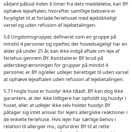
sådant påbud inden 6 timer fra dets meddelelse, kan BY
ophæve lejeaftalen, hvorefter samtlige beboere er
forpligtet til at forlade feriehuset med øjeblikkeligt
varsel og uden refusion af lejebetalingen.
5.6 Ungdomsgrupper, defineret som en gruppe på
mindst 4 personer og opefter, der hovedsageligt har en
alder på under 25 år, kan ikke indgå aftale om leje af
feriehus gennem BY. Konstaterer BY brud på
aldersbegrænsningen for grupper på mindst 4
personer, er BY og/eller udlejer berettiget til uden varsel
at ophæve lejeaftalen uden refusion af lejebetalingen.
5.7 I nogle huse er husdyr ikke tilladt. BY kan dog ikke
garantere, at der ikke tidligere har opholdt sig husdyr i
huset, eller at udlejer ikke selv holder husdyr. BY
påtager sig intet ansvar for lejers allergiske reaktioner i
de enkelte feriehuse. Hvis lejer har særlige behov i
relation til allergier mv., opfordrer BY til at rette