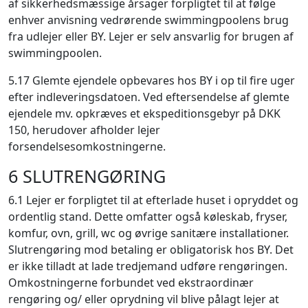
af sikkerhedsmæssige årsager forpligtet til at følge
enhver anvisning vedrørende swimmingpoolens brug
fra udlejer eller BY. Lejer er selv ansvarlig for brugen af
swimmingpoolen.
5.17 Glemte ejendele opbevares hos BY i op til fire uger
efter indleveringsdatoen. Ved eftersendelse af glemte
ejendele mv. opkræves et ekspeditionsgebyr på DKK
150, herudover afholder lejer
forsendelsesomkostningerne.
6 SLUTRENGØRING
6.1 Lejer er forpligtet til at efterlade huset i opryddet og
ordentlig stand. Dette omfatter også køleskab, fryser,
komfur, ovn, grill, wc og øvrige sanitære installationer.
Slutrengøring mod betaling er obligatorisk hos BY. Det
er ikke tilladt at lade tredjemand udføre rengøringen.
Omkostningerne forbundet ved ekstraordinær
rengøring og/ eller oprydning vil blive pålagt lejer at