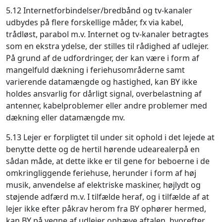
5.12 Internetforbindelser/bredbånd og tv-kanaler
udbydes på flere forskellige måder, fx via kabel,
trådløst, parabol m.v. Internet og tv-kanaler betragtes
som en ekstra ydelse, der stilles til rådighed af udlejer.
På grund af de udfordringer, der kan være i form af
mangelfuld dækning i feriehusområderne samt
varierende datamængde og hastighed, kan BY ikke
holdes ansvarlig for dårligt signal, overbelastning af
antenner, kabelproblemer eller andre problemer med
dækning eller datamængde mv.
5.13 Lejer er forpligtet til under sit ophold i det lejede at
benytte dette og de hertil hørende udearealerpå en
sådan måde, at dette ikke er til gene for beboerne i de
omkringliggende feriehuse, herunder i form af høj
musik, anvendelse af elektriske maskiner, højlydt og
støjende adfærd m.v. I tilfælde heraf, og i tilfælde af at
lejer ikke efter påkrav herom fra BY ophører hermed,
kan BY på vegne af udlejer ophæve aftalen, hvorefter