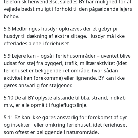
telefonisk henvendelse, således BY har mulighed for at
vejlede bedst muligt i forhold til den pågældende lejers
behov.
5.8 Medbringes husdyr opkræves der et gebyr pr.
husdyr til dækning af ekstra slitage. Husdyr må ikke
efterlades alene i feriehuset.
5.9 Lejere kan – også i feriehusområder – uventet blive
udsat for støj fra byggeri, trafik, militæraktivitet (idet
feriehuset er beliggende i et område, hvor sådan
aktivitet kan forekomme) eller lignende. BY kan ikke
gøres ansvarlig for støjgener.
5.10 De af BY oplyste afstande til bl.a. strand, indkøb
m.v., er alle opmålt i fugleflugtslinje.
5.11 BY kan ikke gøres ansvarlig for forekomst af dyr
og insekter i eller omkring feriehuset, idet feriehuset
som oftest er beliggende i naturområde.