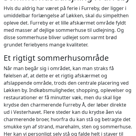
Hvis du aldrig har været på ferie i Furreby, der ligger i
umiddelbar forlængelse af Løkken, skal du simpelthen
opleve det. Furreby er et lille afskærmet område fyldt
med masser af dejlige sommerhuse til udlejning. Og
disse sommerhuse bliver udlejet som varmt brød
grundet feriebyens mange kvaliteter.
Et rigtigt sommerhusområde
Når man begår sig i området, kan man straks få
følelsen af, at dette er et rigtig afskærmet og
afslappende område, trods den centrale placering ved
Løkken by. Indkøbsmuligheder, shopping, oplevelser og
restaurationer er få minutter væk, men du skal lige
krydse den charmerende Furreby Å, der løber direkte
ud i Vesterhavet. Flere steder kan du krydse åen via
charmerende broer, hvorfra du kan stå og betragte det
smukke syn af strand, marehalm, sten og sommerhuse.
Her kan vi personligt selv stå og falde helt i staver til