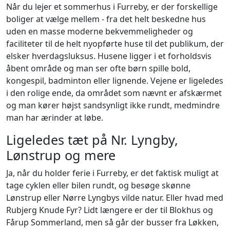
Når du lejer et sommerhus i Furreby, er der forskellige
boliger at vælge mellem - fra det helt beskedne hus
uden en masse moderne bekvemmeligheder og
faciliteter til de helt nyopførte huse til det publikum, der
elsker hverdagsluksus. Husene ligger i et forholdsvis
åbent område og man ser ofte børn spille bold,
kongespil, badminton eller lignende. Vejene er ligeledes
i den rolige ende, da området som nævnt er afskærmet
og man kører højst sandsynligt ikke rundt, medmindre
man har ærinder at løbe.
Ligeledes tæt på Nr. Lyngby,
Lønstrup og mere
Ja, når du holder ferie i Furreby, er det faktisk muligt at
tage cyklen eller bilen rundt, og besøge skønne
Lønstrup eller Nørre Lyngbys vilde natur. Eller hvad med
Rubjerg Knude Fyr? Lidt længere er der til Blokhus og
Fårup Sommerland, men så går der busser fra Løkken,