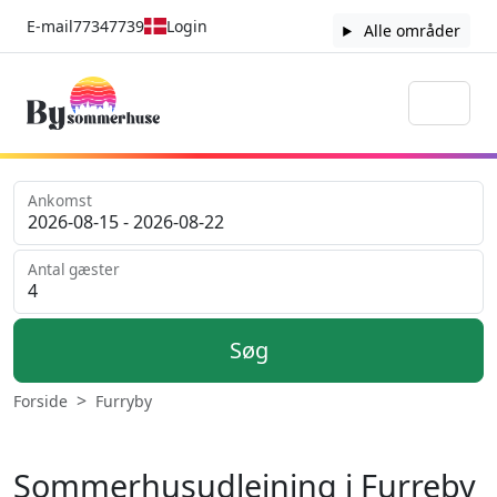
E-mail
77347739
Login
Alle områder
Ankomst
Antal gæster
Søg
Forside
Furryby
Sommerhusudlejning i Furreby