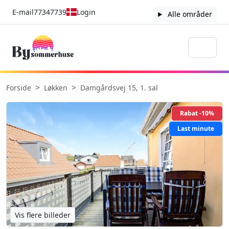
E-mail
77347739
Login
Alle områder
Forside
Løkken
Damgårdsvej 15, 1. sal
Rabat -10%
Last minute
Vis flere billeder