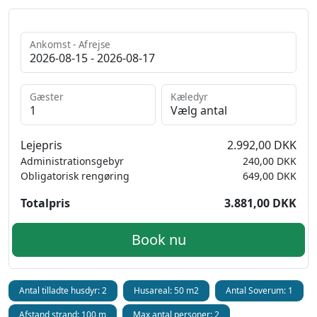
Ankomst - Afrejse
Gæster
Kæledyr
Lejepris
2.992,00 DKK
Administrationsgebyr
240,00 DKK
Obligatorisk rengøring
649,00 DKK
Totalpris
3.881,00 DKK
Book nu
Antal tilladte husdyr: 2
Husareal: 50 m2
Antal Soverum: 1
Afstand strand: 100 m
Max antal personer: 2