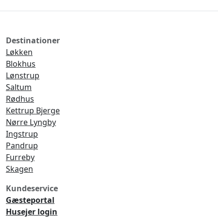
indefra!
Destinationer
Løkken
Blokhus
Lønstrup
Saltum
Rødhus
Kettrup Bjerge
Nørre Lyngby
Ingstrup
Pandrup
Furreby
Skagen
Kundeservice
Gæsteportal
Husejer login