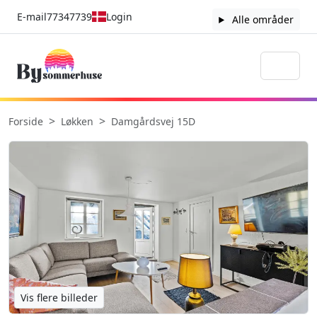
E-mail
77347739
Login
Alle områder
Forside
Løkken
Damgårdsvej 15D
Vis flere billeder