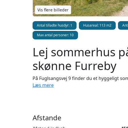
Vis flere billeder
Antal tilladte husdyr: 1
Husareal: 113 m2
Ant
Max antal personer: 10
Lej sommerhus på
skønne Furreby
På Fuglsangsvej 9 finder du et hyggeligt so
lige nedenfor vejen. Her byder By Sommer
Læs mere
af stemning, en dejlig have og store terrasse
Detaljer om sommerh
Afstande
Huset er ikke nybygget, men netop det giver
forskudte plan og en utroligt skøn hems - t