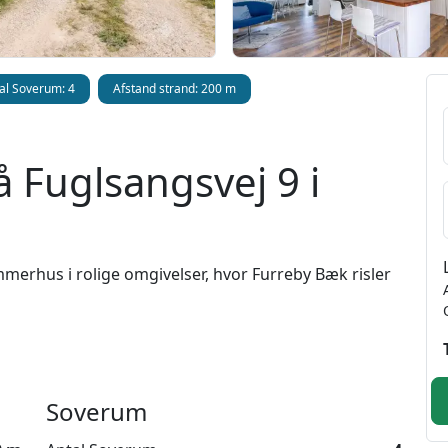
al Soverum: 4
Afstand strand: 200 m
 Fuglsangsvej 9 i
mmerhus i rolige omgivelser, hvor Furreby Bæk risler
huse velkommen til et charmerende hus med masser
r.
uset
Soverum
 det masser af sjæl. Her er hyggelige kroge,
ilsammen skabes en dejlig og afslappet