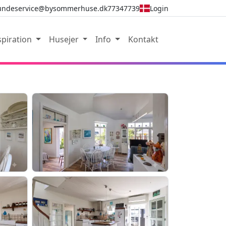
undeservice@bysommerhuse.dk
77347739
Login
spiration
Husejer
Info
Kontakt