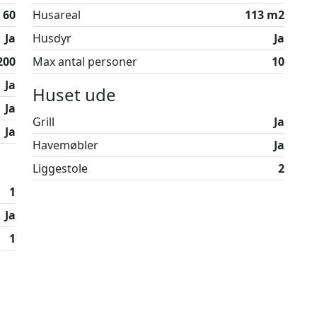
60
Husareal
113 m2
gdomsgrupper er ikke tilladt.
Ja
Husdyr
Ja
erie tæt på både natur og byliv.
200
Max antal personer
10
Ja
Huset ude
Ja
Grill
Ja
Ja
Havemøbler
Ja
Liggestole
2
1
Ja
1