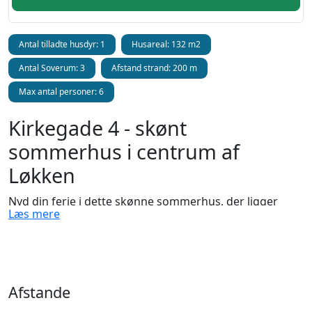
Antal tilladte husdyr: 1
Husareal: 132 m2
Antal Soverum: 3
Afstand strand: 200 m
Max antal personer: 6
Kirkegade 4 - skønt
sommerhus i centrum af
Løkken
Nyd din ferie i dette skønne sommerhus, der ligger
Læs mere
centralt placeret på rolige Kirkegade. Denne
charmerende feriebolig er perfekt til dem, der søger en
afslappende ferieoplevelse i Løkken, tæt ved såvel byliv
som Vesterhavet. Kirkegade har fået sit navn efter den
ældre kirke, som du mødes af skråt overfor huset. Et
Afstande
charmerende bygning, der nu er ombygget til en privat