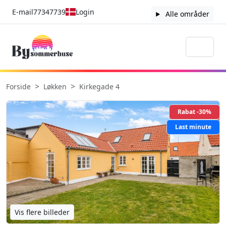
E-mail
77347739
Login
Alle områder
Forside
Løkken
Kirkegade 4
Rabat -30%
Last minute
Vis flere billeder