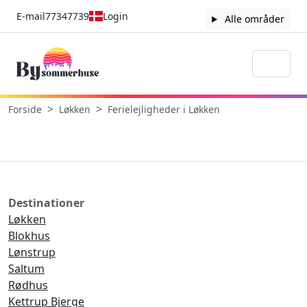
E-mail
77347739
Login
Alle områder
Forside
Løkken
Ferielejligheder i Løkken
Destinationer
Løkken
Blokhus
Lønstrup
Saltum
Rødhus
Kettrup Bjerge